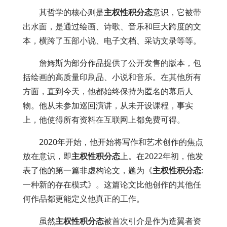
其哲学的核心则是
主权性积分态
意识，它被带
出水面，是通过绘画、诗歌、音乐和巨大跨度的文
本，横跨了五部小说、电子文档、采访文录等等。
詹姆斯为部分作品提供了公开发售的版本，包
括绘画的高质量印刷品、小说和音乐。在其他所有
方面，直到今天，他都始终保持为匿名的幕后人
物。他从未参加巡回演讲，从未开设课程，事实
上，他使得所有资料在互联网上都免费可得。
2020年开始，他开始将写作和艺术创作的焦点
放在意识，即
主权性积分态
上。在2022年初，他发
表了他的第一篇非虚构论文，题为《
主权性积分态
:
一种新的存在模式》。这篇论文比他创作的其他任
何作品都更能定义他真正的工作。
虽然
主权性积分态
被首次引介是作为造翼者资